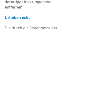
derartige Links umgehend
entfernen.
Urheberrecht
Die durch die Seitenbetreiber
erstellten Inhalte und Werke auf
diesen Seiten unterliegen dem
deutschen Urheberrecht. Die
Vervielfältigung, Bearbeitung,
Verbreitung und jede Art der
Verwertung außerhalb der Grenzen
des Urheberrechtes bedürfen der
schriftlichen Zustimmung des
jeweiligen Autors bzw. Erstellers.
Soweit die Inhalte auf dieser Seite
nicht vom Betreiber erstellt wurden,
werden die Urheberrechte Dritter
beachtet. Insbesondere werden
Inhalte Dritter als solche