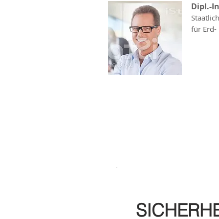
Dipl.-I
Staatlic
für Erd
SICHERHE