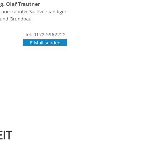
ng. Olaf Trautner
h anerkannter Sachverständiger
- und Grundbau
Tel. 0172 5962222
E-Mail senden
IT